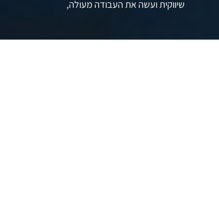
שיווקית ועשה את העבודה מעולה,
הקטע המצחיק הוא שאחרי חודש
שהסוכנות הבאה הביאה לו תוצאות
הרבה פחות טובות והוא עזב גם שם,
והוא חזר להפעיל את הקמפיינים
שאני יצרתי לו (בכיף גדול אין לי שום
בעיה עם זה, זה מחמיא לי)
והרוויח עוד חודש של תזרים לידים
עד שהקמפיין נשחק לגמרי,
ההפקת לקחים שלי מהסיפור היא: